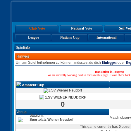
Club-Vote
National-Vote
Self-Vot
League
Nations Cup
International
Spielinfo
Hinweis
Um am Spiel teilnehmen zu können, müsstest du dich
Einloggen
oder
Reg
Translation in Progress
We are currently working hard to translate this page. Please check back
Amateur Cup
1.SV WIENER NEUDORF
0
Venue
Stadium:
Match observ
Sportplatz Wiener Neudorf
This game currently has
0
obser