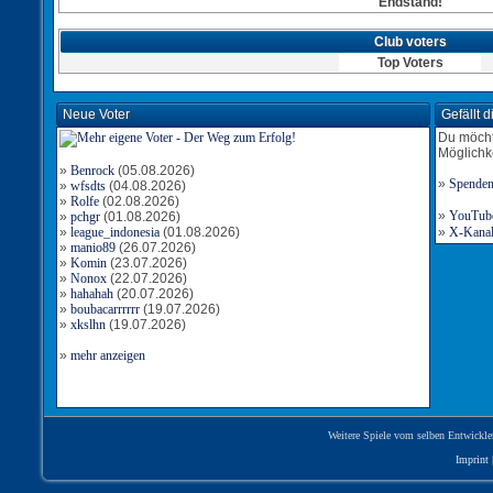
Endstand!
Club voters
Top Voters
Neue Voter
Gefällt 
Du möcht
Möglichk
»
Benrock
(05.08.2026)
»
Spende
»
wfsdts
(04.08.2026)
»
Rolfe
(02.08.2026)
»
YouTube-
»
pchgr
(01.08.2026)
»
league_indonesia
(01.08.2026)
»
X-Kanal 
»
manio89
(26.07.2026)
»
Komin
(23.07.2026)
»
Nonox
(22.07.2026)
»
hahahah
(20.07.2026)
»
boubacarrrrrr
(19.07.2026)
»
xkslhn
(19.07.2026)
»
mehr anzeigen
Weitere Spiele vom selben Entwickle
Imprint