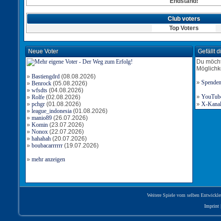
Endstand!
Club voters
Top Voters
Neue Voter
Gefällt 
Du möcht
Möglichk
»
Bastiengdrd
(08.08.2026)
»
Spende
»
Benrock
(05.08.2026)
»
wfsdts
(04.08.2026)
»
YouTube-
»
Rolfe
(02.08.2026)
»
pchgr
(01.08.2026)
»
X-Kanal 
»
league_indonesia
(01.08.2026)
»
manio89
(26.07.2026)
»
Komin
(23.07.2026)
»
Nonox
(22.07.2026)
»
hahahah
(20.07.2026)
»
boubacarrrrrr
(19.07.2026)
»
mehr anzeigen
Weitere Spiele vom selben Entwickle
Imprint