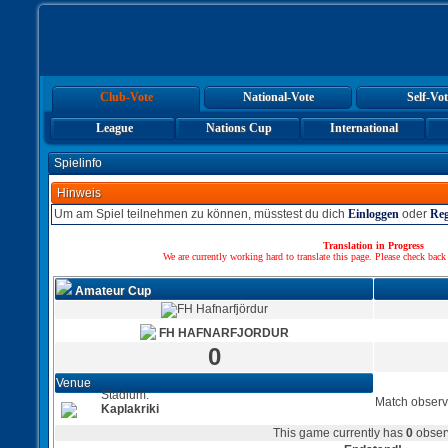
Club-Vote
National-Vote
Self-Vot
League
Nations Cup
International
Spielinfo
Hinweis
Um am Spiel teilnehmen zu können, müsstest du dich
Einloggen
oder
Reg
Translation in Progress
We are currently working hard to translate this page. Please check back
Amateur Cup
FH HAFNARFJORDUR
0
Venue
Stadium:
Match observ
Kaplakriki
This game currently has
0
obser