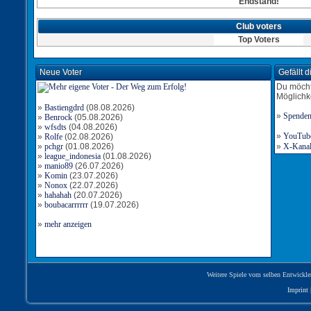
Endstand!
Club voters
Top Voters
Neue Voter
Gefällt 
Du möcht
Möglichk
»
Bastiengdrd
(08.08.2026)
»
Spende
»
Benrock
(05.08.2026)
»
wfsdts
(04.08.2026)
»
YouTube-
»
Rolfe
(02.08.2026)
»
pchgr
(01.08.2026)
»
X-Kanal 
»
league_indonesia
(01.08.2026)
»
manio89
(26.07.2026)
»
Komin
(23.07.2026)
»
Nonox
(22.07.2026)
»
hahahah
(20.07.2026)
»
boubacarrrrrr
(19.07.2026)
»
mehr anzeigen
Weitere Spiele vom selben Entwickle
Imprint