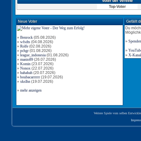
Voter der Vereine
Top-Voter
Neue Voter
Gefällt 
Du möcht
Möglichk
»
Benrock
(05.08.2026)
»
Spende
»
wfsdts
(04.08.2026)
»
Rolfe
(02.08.2026)
»
YouTube-
»
pchgr
(01.08.2026)
»
league_indonesia
(01.08.2026)
»
X-Kanal 
»
manio89
(26.07.2026)
»
Komin
(23.07.2026)
»
Nonox
(22.07.2026)
»
hahahah
(20.07.2026)
»
boubacarrrrrr
(19.07.2026)
»
xkslhn
(19.07.2026)
»
mehr anzeigen
Weitere Spiele vom selben Entwickle
Impres