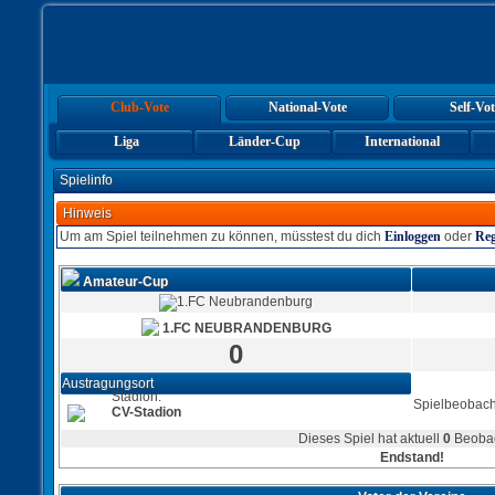
Club-Vote
National-Vote
Self-Vot
Liga
Länder-Cup
International
Spielinfo
Hinweis
Um am Spiel teilnehmen zu können, müsstest du dich
Einloggen
oder
Reg
Amateur-Cup
1.FC NEUBRANDENBURG
0
Austragungsort
Stadion:
Spielbeobach
CV-Stadion
Dieses Spiel hat aktuell
0
Beobac
Endstand!