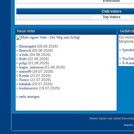
Endstand!
Club voters
Top Voters
Neue Voter
Gefällt 
Du möcht
Möglichk
»
Bastiengdrd
(08.08.2026)
»
Spende
»
Benrock
(05.08.2026)
»
wfsdts
(04.08.2026)
»
YouTube-
»
Rolfe
(02.08.2026)
»
pchgr
(01.08.2026)
»
X-Kanal 
»
league_indonesia
(01.08.2026)
»
manio89
(26.07.2026)
»
Komin
(23.07.2026)
»
Nonox
(22.07.2026)
»
hahahah
(20.07.2026)
»
boubacarrrrrr
(19.07.2026)
»
mehr anzeigen
Weitere Spiele vom selben Entwickle
Imprint