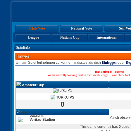
Club-Vote
National-Vote
Self-Vot
League
Nations Cup
International
Spielinfo
Hinweis
Um am Spiel teilnehmen zu können, müsstest du dich
Einloggen
oder
Reg
Translation in Progress
We are currently working hard to translate this page. Please check back
Amateur Cup
TURKU PS
0
Venue
Stadium:
Match observ
Veritas-Stadion
This game currently has
0
obser