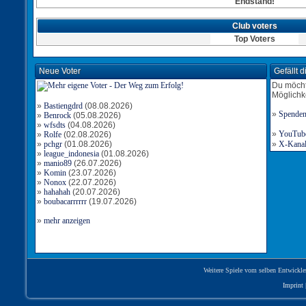
Endstand!
Club voters
Top Voters
Neue Voter
Gefällt 
Du möcht
Möglichk
»
Bastiengdrd
(08.08.2026)
»
Spende
»
Benrock
(05.08.2026)
»
wfsdts
(04.08.2026)
»
YouTube-
»
Rolfe
(02.08.2026)
»
pchgr
(01.08.2026)
»
X-Kanal 
»
league_indonesia
(01.08.2026)
»
manio89
(26.07.2026)
»
Komin
(23.07.2026)
»
Nonox
(22.07.2026)
»
hahahah
(20.07.2026)
»
boubacarrrrrr
(19.07.2026)
»
mehr anzeigen
Weitere Spiele vom selben Entwickle
Imprint