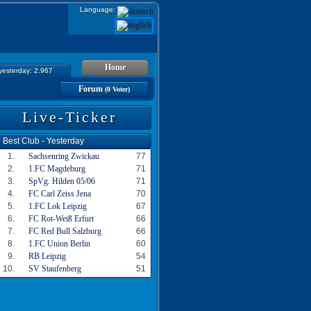
Language:
Home
 yesterday: 2.967
Forum
(0 Voter)
Live-Ticker
Best Club - Yesterday
1.
Sachsenring Zwickau
77
2.
1.FC Magdeburg
71
3.
SpVg. Hilden 05/06
71
4.
FC Carl Zeiss Jena
70
5.
1.FC Lok Leipzig
67
6.
FC Rot-Weiß Erfurt
66
7.
FC Red Bull Salzburg
66
8.
1.FC Union Berlin
60
9.
RB Leipzig
54
10.
SV Staufenberg
51