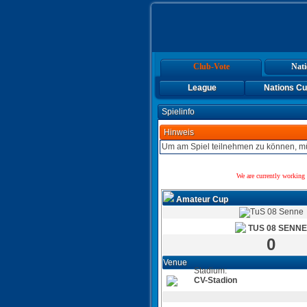
Club-Vote
Nati
League
Nations C
Spielinfo
Hinweis
Um am Spiel teilnehmen zu können, mü
We are currently working 
Amateur Cup
TUS 08 SENNE
0
Venue
Stadium:
CV-Stadion