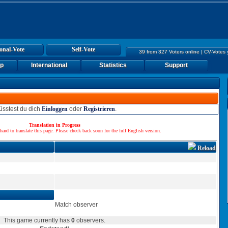
onal-Vote
Self-Vote
39 from 327 Voters online | CV-Votes
up
International
Statistics
Support
sstest du dich
Einloggen
oder
Registrieren
.
Translation in Progress
hard to translate this page. Please check back soon for the full English version.
Reload
Match observer
This game currently has
0
observers.