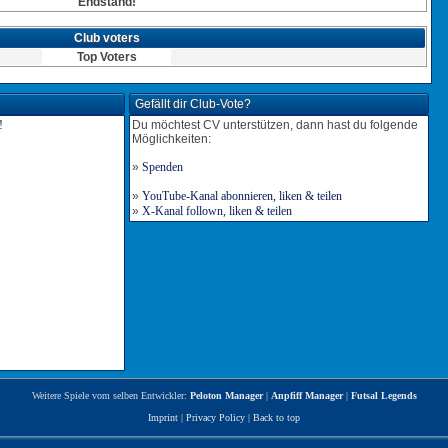
Endstand!
Club voters
Top Voters
Gefällt dir Club-Vote?
Du möchtest CV unterstützen, dann hast du folgende
Möglichkeiten:
»
Spenden
»
YouTube-Kanal abonnieren, liken & teilen
»
X-Kanal follown, liken & teilen
Weitere Spiele vom selben Entwickler:
Peloton Manager
|
Anpfiff Manager
|
Futsal Legends
Imprint
|
Privacy Policy
|
Back to top