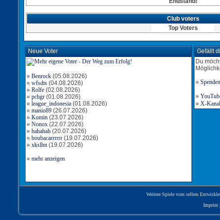
Endstand!
Club voters
Top Voters
Neue Voter
Gefällt 
Du möcht
Möglichk
»
Benrock
(05.08.2026)
»
Spende
»
wfsdts
(04.08.2026)
»
Rolfe
(02.08.2026)
»
YouTube-
»
pchgr
(01.08.2026)
»
league_indonesia
(01.08.2026)
»
X-Kanal 
»
manio89
(26.07.2026)
»
Komin
(23.07.2026)
»
Nonox
(22.07.2026)
»
hahahah
(20.07.2026)
»
boubacarrrrrr
(19.07.2026)
»
xkslhn
(19.07.2026)
»
mehr anzeigen
Weitere Spiele vom selben Entwickle
Imprint