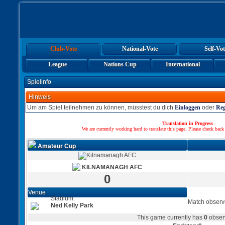
Club-Vote
National-Vote
Self-Vot
League
Nations Cup
International
Spielinfo
Hinweis
Um am Spiel teilnehmen zu können, müsstest du dich
Einloggen
oder
Reg
Translation in Progress
We are currently working hard to translate this page. Please check back
Amateur Cup
KILNAMANAGH AFC
0
Venue
Stadium:
Match observ
Ned Kelly Park
This game currently has
0
obser