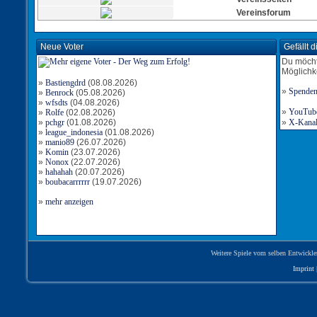
Vereinsforum
Neue Voter
Gefällt 
Du möcht
Möglichk
»
Bastiengdrd
(08.08.2026)
»
Spende
»
Benrock
(05.08.2026)
»
wfsdts
(04.08.2026)
»
YouTube-
»
Rolfe
(02.08.2026)
»
pchgr
(01.08.2026)
»
X-Kanal 
»
league_indonesia
(01.08.2026)
»
manio89
(26.07.2026)
»
Komin
(23.07.2026)
»
Nonox
(22.07.2026)
»
hahahah
(20.07.2026)
»
boubacarrrrrr
(19.07.2026)
»
mehr anzeigen
Weitere Spiele vom selben Entwickle
Imprint