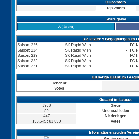
Club voters
Top Voters
Share game
X (Twitter)
Die letzten 5 Begegnungen im 
Saison: 225
SK Rapid Wien
-
FC N
Saison: 224
SK Rapid Wien
-
FC N
Saison: 223
SK Rapid Wien
-
FC N
Saison: 222
SK Rapid Wien
-
FC N
Saison: 221
SK Rapid Wien
-
FC N
Bisherige Bilanz im Leagu
Tendenz
Votes
Gesamt im League
1938
Siege
59
Unentschieden
447
Niederlagen
130.645 : 82.830
Votes
Informationen zu den Verein
Vereinsseiten