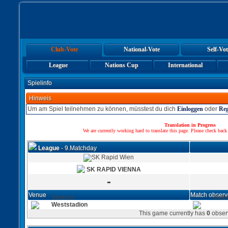
Club-Vote
National-Vote
Self-Vot
League
Nations Cup
International
Spielinfo
Hinweis
Um am Spiel teilnehmen zu können, müsstest du dich
Einloggen
oder
Reg
Translation in Progress
We are currently working hard to translate this page. Please check back
League
- 9.Matchday
SK RAPID VIENNA
-
Venue
Match observ
Stadium:
Matc
Weststadion
This game currently has
0
obser