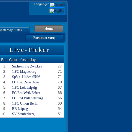
Language:
Home
 yesterday: 2.967
Forum
(0 Voter)
Live-Ticker
Best Club - Yesterday
1.
Sachsenring Zwickau
77
2.
1.FC Magdeburg
71
3.
SpVg. Hilden 05/06
71
4.
FC Carl Zeiss Jena
70
5.
1.FC Lok Leipzig
67
6.
FC Rot-Weiß Erfurt
66
7.
FC Red Bull Salzburg
66
8.
1.FC Union Berlin
60
9.
RB Leipzig
54
10.
SV Staufenberg
51