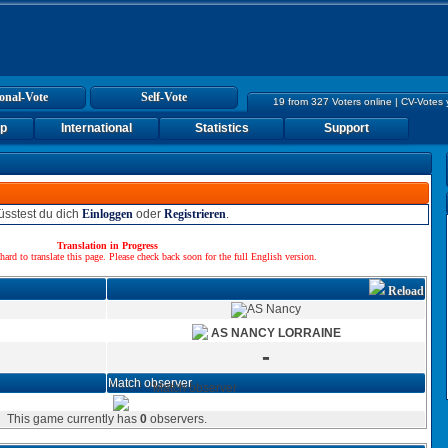
onal-Vote
Self-Vote
19 from 327 Voters online | CV-Votes
up
International
Statistics
Support
sstest du dich
Einloggen
oder
Registrieren
.
Translation in Progress
hard to translate this page. Please check back soon for the full English version.
Reload
AS NANCY LORRAINE
-
Match observer
Match observer
This game currently has
0
observers.