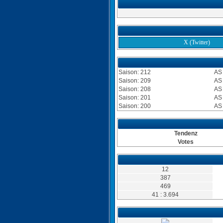
X (Twitter)
Saison: 212
AS
Saison: 209
AS
Saison: 208
AS
Saison: 201
AS
Saison: 200
AS
Tendenz
Votes
12
387
469
41 : 3.694