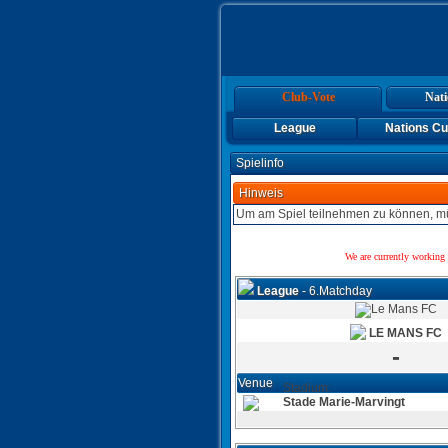
Club-Vote
Nati
League
Nations C
Spielinfo
Hinweis
Um am Spiel teilnehmen zu können, mü
We are currently working 
League
- 6.Matchday
LE MANS FC
-
Venue
Stadium:
Stade Marie-Marvingt