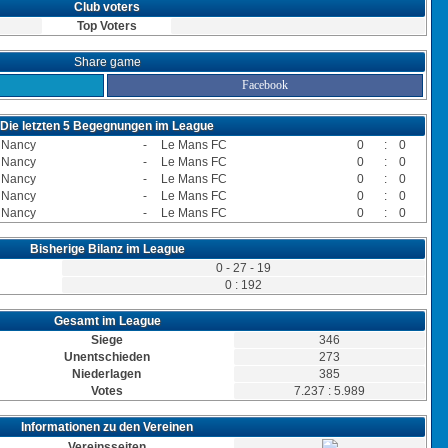
Club voters
Top Voters
Share game
Facebook
Die letzten 5 Begegnungen im League
 Nancy
-
Le Mans FC
0
:
0
 Nancy
-
Le Mans FC
0
:
0
 Nancy
-
Le Mans FC
0
:
0
 Nancy
-
Le Mans FC
0
:
0
 Nancy
-
Le Mans FC
0
:
0
Bisherige Bilanz im League
0 - 27 - 19
0 : 192
Gesamt im League
Siege
346
Unentschieden
273
Niederlagen
385
Votes
7.237 : 5.989
Informationen zu den Vereinen
Vereinsseiten