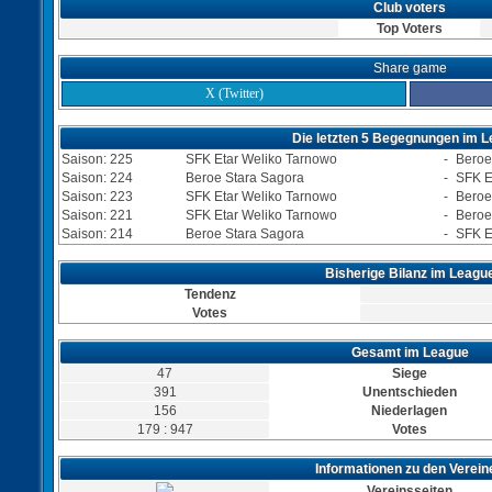
Club voters
Top Voters
Share game
X (Twitter)
Die letzten 5 Begegnungen im 
Saison: 225
SFK Etar Weliko Tarnowo
-
Beroe
Saison: 224
Beroe Stara Sagora
-
SFK E
Saison: 223
SFK Etar Weliko Tarnowo
-
Beroe
Saison: 221
SFK Etar Weliko Tarnowo
-
Beroe
Saison: 214
Beroe Stara Sagora
-
SFK E
Bisherige Bilanz im Leagu
Tendenz
Votes
Gesamt im League
47
Siege
391
Unentschieden
156
Niederlagen
179 : 947
Votes
Informationen zu den Verein
Vereinsseiten