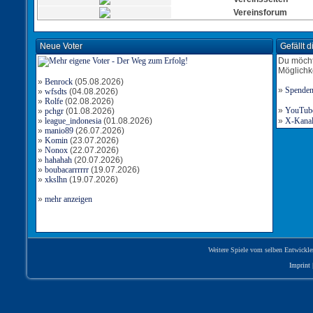
Vereinsforum
Neue Voter
Gefällt 
Du möcht
Möglichk
»
Benrock
(05.08.2026)
»
Spende
»
wfsdts
(04.08.2026)
»
Rolfe
(02.08.2026)
»
YouTube-
»
pchgr
(01.08.2026)
»
league_indonesia
(01.08.2026)
»
X-Kanal 
»
manio89
(26.07.2026)
»
Komin
(23.07.2026)
»
Nonox
(22.07.2026)
»
hahahah
(20.07.2026)
»
boubacarrrrrr
(19.07.2026)
»
xkslhn
(19.07.2026)
»
mehr anzeigen
Weitere Spiele vom selben Entwickle
Imprint