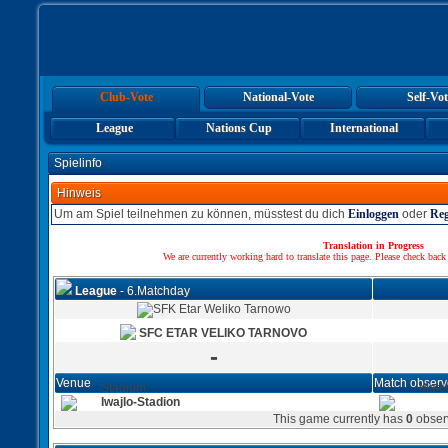
Club-Vote
National-Vote
Self-Vot
League
Nations Cup
International
Spielinfo
Hinweis
Um am Spiel teilnehmen zu können, müsstest du dich
Einloggen
oder
Reg
Translation in Progress
We are currently working hard to translate this page. Please check back
League
- 6.Matchday
SFC ETAR VELIKO TARNOVO
-
Venue
Match observ
Stadium:
Matc
Iwajlo-Stadion
This game currently has
0
obser