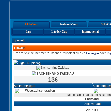
Club-Vote
National-Vote
Self-Vot
Liga
Länder-Cup
International
Spielinfo
Hinweis
Um am Spiel teilnehmen zu können, müsstest du dich
Einloggen
oder
Reg
Liga
- 3.Spieltag
SACHSENRING ZWICKAU
136
Austragungsort
Spielbeobach
Stadion:
Spie
Westsachsenstadion
Dieses Spiel hat aktuell
0
Beobac
Endstand!
Spielverlauf
ANPFIFF