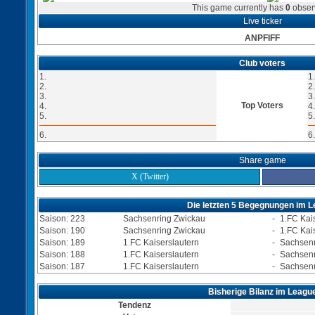
This game currently has
0
obser
Live ticker
ANPFIFF
Club voters
1.
1.
2.
2.
3.
3.
Top Voters
4.
4.
5.
5.
6.
6.
Share game
X (Twitter)
Die letzten 5 Begegnungen im 
Saison: 223
Sachsenring Zwickau
-
1.FC Kai
Saison: 190
Sachsenring Zwickau
-
1.FC Kai
Saison: 189
1.FC Kaiserslautern
-
Sachsenr
Saison: 188
1.FC Kaiserslautern
-
Sachsenr
Saison: 187
1.FC Kaiserslautern
-
Sachsenr
Bisherige Bilanz im Leagu
Tendenz