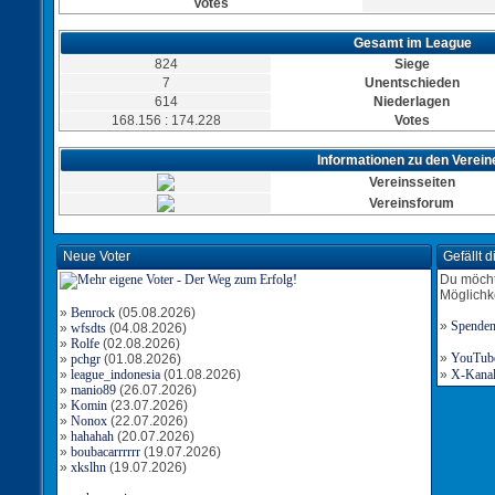
Votes
Gesamt im League
824
Siege
7
Unentschieden
614
Niederlagen
168.156 : 174.228
Votes
Informationen zu den Verein
Vereinsseiten
Vereinsforum
Neue Voter
Gefällt 
Du möcht
Möglichk
»
Benrock
(05.08.2026)
»
Spende
»
wfsdts
(04.08.2026)
»
Rolfe
(02.08.2026)
»
YouTube-
»
pchgr
(01.08.2026)
»
league_indonesia
(01.08.2026)
»
X-Kanal 
»
manio89
(26.07.2026)
»
Komin
(23.07.2026)
»
Nonox
(22.07.2026)
»
hahahah
(20.07.2026)
»
boubacarrrrrr
(19.07.2026)
»
xkslhn
(19.07.2026)