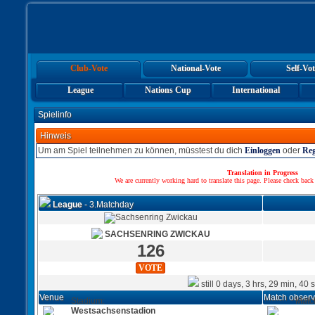
Club-Vote
National-Vote
Self-Vot
League
Nations Cup
International
Spielinfo
Hinweis
Um am Spiel teilnehmen zu können, müsstest du dich
Einloggen
oder
Reg
Translation in Progress
We are currently working hard to translate this page. Please check back
League
- 3.Matchday
SACHSENRING ZWICKAU
126
VOTE
still 0 days, 3 hrs, 29 min, 40 
Venue
Match observ
Stadium:
Matc
Westsachsenstadion