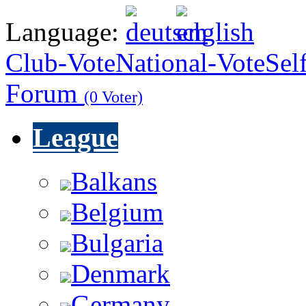
Language:
Club-Vote
National-Vote
Sel
Forum
(0 Voter)
League
Balkans
Belgium
Bulgaria
Denmark
Germany