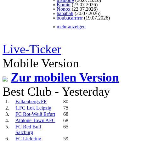
»
manio89
(26.07.2026)
»
Komin
(23.07.2026)
»
Nonox
(22.07.2026)
»
hahahah
(20.07.2026)
»
boubacarrrrrr
(19.07.2026)
»
mehr anzeigen
Live-Ticker
Mobile Version
Zur mobilen Version
Best Club - Yesterday
1.
Falkenbergs FF
80
2.
1.FC Lok Leipzig
75
3.
FC Rot-Weiß Erfurt
68
4.
Athlone Town AFC
68
5.
FC Red Bull
65
Salzburg
6.
FC Liefering
59