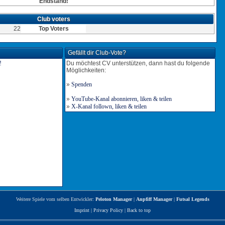
Endstand!
Club voters
22
Top Voters
Gefällt dir Club-Vote?
Du möchtest CV unterstützen, dann hast du folgende
Möglichkeiten:
»
Spenden
»
YouTube-Kanal abonnieren, liken & teilen
»
X-Kanal follown, liken & teilen
Weitere Spiele vom selben Entwickler:
Peloton Manager
|
Anpfiff Manager
|
Futsal Legends
Imprint
|
Privacy Policy
|
Back to top