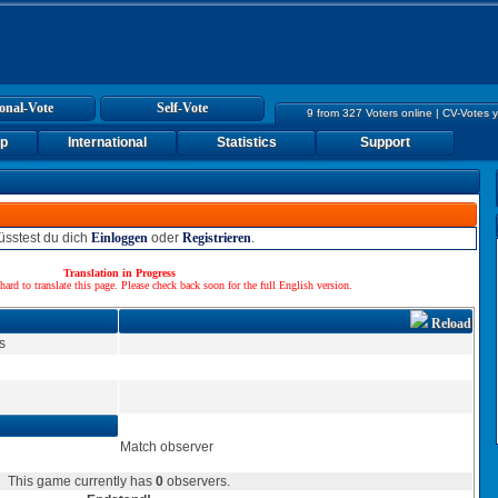
onal-Vote
Self-Vote
9 from 327 Voters online | CV-Votes 
up
International
Statistics
Support
sstest du dich
Einloggen
oder
Registrieren
.
Translation in Progress
hard to translate this page. Please check back soon for the full English version.
Reload
Match observer
This game currently has
0
observers.