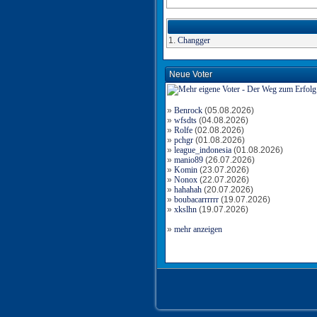
1.
Changger
Neue Voter
»
Benrock
(05.08.2026)
»
wfsdts
(04.08.2026)
»
Rolfe
(02.08.2026)
»
pchgr
(01.08.2026)
»
league_indonesia
(01.08.2026)
»
manio89
(26.07.2026)
»
Komin
(23.07.2026)
»
Nonox
(22.07.2026)
»
hahahah
(20.07.2026)
»
boubacarrrrrr
(19.07.2026)
»
xkslhn
(19.07.2026)
»
mehr anzeigen