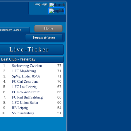
Language:
Home
yesterday: 2.967
Forum
(0 Voter)
Live-Ticker
Best Club - Yesterday
1.
Sachsenring Zwickau
77
2.
1.FC Magdeburg
71
3.
SpVg. Hilden 05/06
71
4.
FC Carl Zeiss Jena
70
5.
1.FC Lok Leipzig
67
6.
FC Rot-Weiß Erfurt
66
7.
FC Red Bull Salzburg
66
8.
1.FC Union Berlin
60
9.
RB Leipzig
54
10.
SV Staufenberg
51