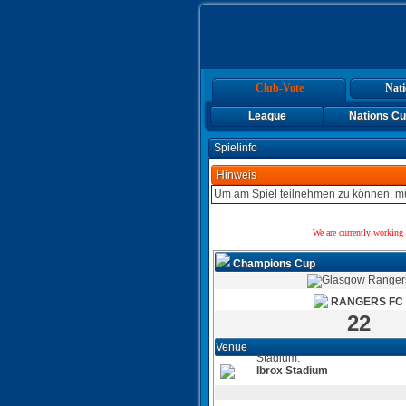
Club-Vote
Nati
League
Nations C
Spielinfo
Hinweis
Um am Spiel teilnehmen zu können, mü
We are currently working 
Champions Cup
RANGERS FC
22
Venue
Stadium:
Ibrox Stadium