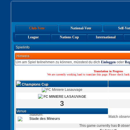
Club-Vote
National-Vote
Self-Vot
League
Nations Cup
International
Spielinfo
Hinweis
Um am Spiel teilnehmen zu können, müsstest du dich
Einloggen
oder
Reg
Translation in Progress
We are currently working hard to translate this page. Please check back
Champions Cup
FC MINIERE LASAUVAGE
3
Venue
Stadium:
Match observ
Stade des Mineurs
This game currently has
0
obser