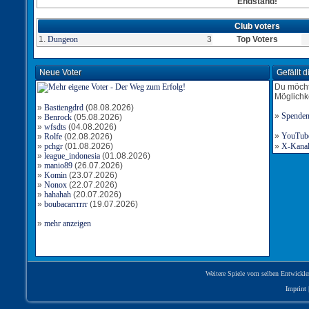
Endstand!
Club voters
1.
Dungeon
3
Top Voters
Neue Voter
Gefällt 
Du möcht
Möglichk
»
Bastiengdrd
(08.08.2026)
»
Spende
»
Benrock
(05.08.2026)
»
wfsdts
(04.08.2026)
»
YouTube-
»
Rolfe
(02.08.2026)
»
pchgr
(01.08.2026)
»
X-Kanal 
»
league_indonesia
(01.08.2026)
»
manio89
(26.07.2026)
»
Komin
(23.07.2026)
»
Nonox
(22.07.2026)
»
hahahah
(20.07.2026)
»
boubacarrrrrr
(19.07.2026)
»
mehr anzeigen
Weitere Spiele vom selben Entwickle
Imprint