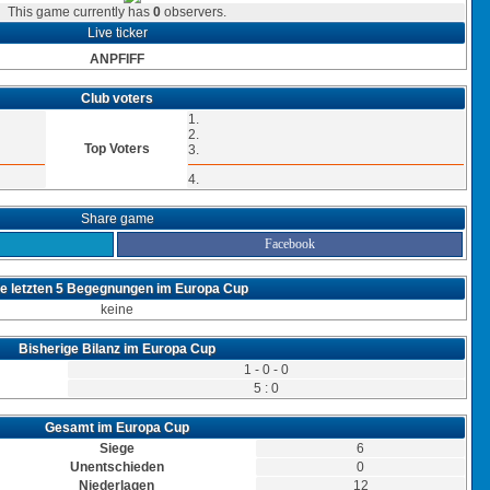
This game currently has
0
observers.
Live ticker
ANPFIFF
Club voters
1.
2.
Top Voters
3.
4.
Share game
Facebook
e letzten 5 Begegnungen im Europa Cup
keine
Bisherige Bilanz im Europa Cup
1 - 0 - 0
5 : 0
Gesamt im Europa Cup
Siege
6
Unentschieden
0
Niederlagen
12