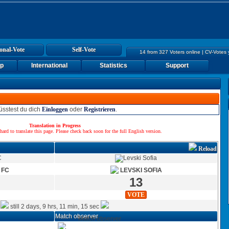
onal-Vote
Self-Vote
14 from 327 Voters online | CV-Votes
up
International
Statistics
Support
sstest du dich
Einloggen
oder
Registrieren
.
Translation in Progress
hard to translate this page. Please check back soon for the full English version.
Reload
 FC
LEVSKI SOFIA
13
VOTE
still 2 days, 9 hrs, 11 min, 15 sec
Match observer
Match observer