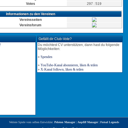
Votes
297 : 519
Informationen zu den Vereinen
Vereinsseiten
Vereinsforum
Gefällt dir Club-Vote?
Du möchtest CV unterstützen, dann hast du folgende
Möglichkeiten:
»
Spenden
»
YouTube-Kanal abonnieren, liken & teilen
»
X-Kanal follown, liken & teilen
Weitere Spiele vom selben Entwickler:
Peloton Manager
|
Anpfiff Manager
|
Futsal Legends