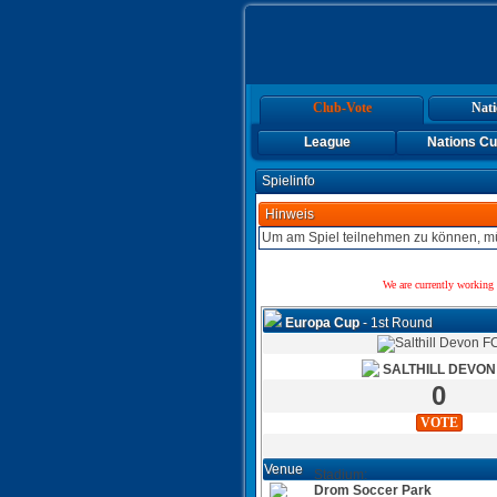
Club-Vote
Nati
League
Nations C
Spielinfo
Hinweis
Um am Spiel teilnehmen zu können, mü
We are currently working 
Europa Cup
- 1st Round
SALTHILL DEVON
0
VOTE
Venue
Stadium:
Drom Soccer Park