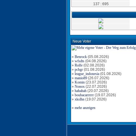
137 : 695
Neue Voter
»
Benrock
(05.08.2026)
»
wfsdts
(04.08.2026)
»
Rolfe
(02.08.2026)
»
pchgr
(01.08.2026)
»
league_indonesia
(01.08.2026)
»
manio89
(26.07.2026)
»
Komin
(23.07.2026)
»
Nonox
(22.07.2026)
»
hahahah
(20.07.2026)
»
boubacarrrrrr
(19.07.2026)
»
xkslhn
(19.07.2026)
»
mehr anzeigen