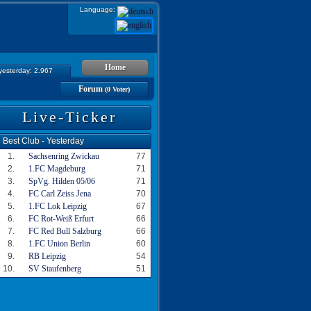
Language:
Home
 yesterday: 2.967
Forum
(0 Voter)
Live-Ticker
Best Club - Yesterday
1.
Sachsenring Zwickau
77
2.
1.FC Magdeburg
71
3.
SpVg. Hilden 05/06
71
4.
FC Carl Zeiss Jena
70
5.
1.FC Lok Leipzig
67
6.
FC Rot-Weiß Erfurt
66
7.
FC Red Bull Salzburg
66
8.
1.FC Union Berlin
60
9.
RB Leipzig
54
10.
SV Staufenberg
51