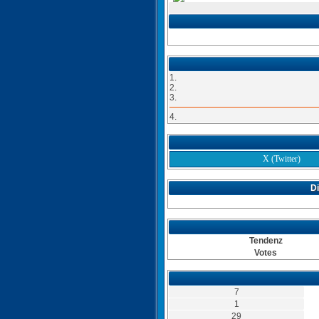
1.
2.
3.
4.
X (Twitter)
Di
Tendenz
Votes
7
1
29