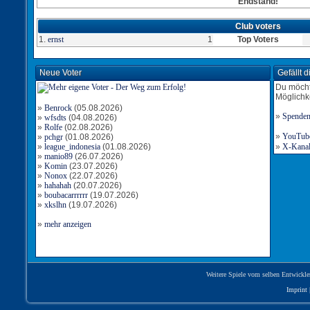
Endstand!
Club voters
1.
ernst
1
Top Voters
Neue Voter
Gefällt 
Du möcht
Möglichk
»
Benrock
(05.08.2026)
»
Spende
»
wfsdts
(04.08.2026)
»
Rolfe
(02.08.2026)
»
YouTube-
»
pchgr
(01.08.2026)
»
league_indonesia
(01.08.2026)
»
X-Kanal 
»
manio89
(26.07.2026)
»
Komin
(23.07.2026)
»
Nonox
(22.07.2026)
»
hahahah
(20.07.2026)
»
boubacarrrrrr
(19.07.2026)
»
xkslhn
(19.07.2026)
»
mehr anzeigen
Weitere Spiele vom selben Entwickle
Imprint