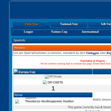
Club-Vote
National-Vote
Self-Vot
League
Nations Cup
International
Spielinfo
Hinweis
Um am Spiel teilnehmen zu können, müsstest du dich
Einloggen
oder
Reg
Translation in Progress
We are currently working hard to translate this page. Please check back
Europa Cup
OFI CRETE
1
Venue
Stadium:
Match observ
Theodoros-Vardinogiannis-Stadion
This game currently has
0
obser