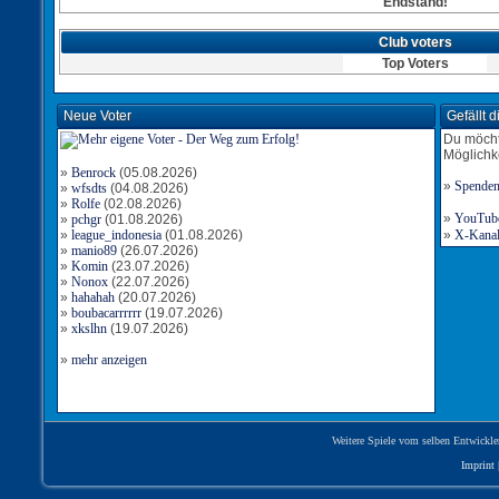
Endstand!
Club voters
Top Voters
Neue Voter
Gefällt 
Du möcht
Möglichk
»
Benrock
(05.08.2026)
»
Spende
»
wfsdts
(04.08.2026)
»
Rolfe
(02.08.2026)
»
YouTube-
»
pchgr
(01.08.2026)
»
league_indonesia
(01.08.2026)
»
X-Kanal 
»
manio89
(26.07.2026)
»
Komin
(23.07.2026)
»
Nonox
(22.07.2026)
»
hahahah
(20.07.2026)
»
boubacarrrrrr
(19.07.2026)
»
xkslhn
(19.07.2026)
»
mehr anzeigen
Weitere Spiele vom selben Entwickle
Imprint