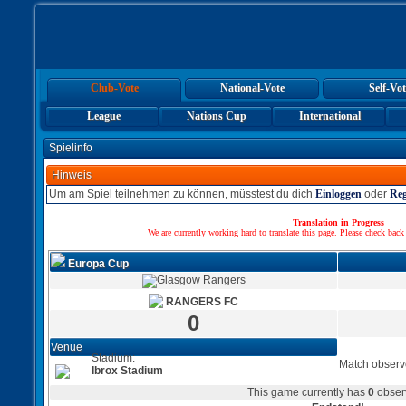
Club-Vote
National-Vote
Self-Vot
League
Nations Cup
International
Spielinfo
Hinweis
Um am Spiel teilnehmen zu können, müsstest du dich
Einloggen
oder
Reg
Translation in Progress
We are currently working hard to translate this page. Please check back
Europa Cup
RANGERS FC
0
Venue
Stadium:
Match observ
Ibrox Stadium
This game currently has
0
obser