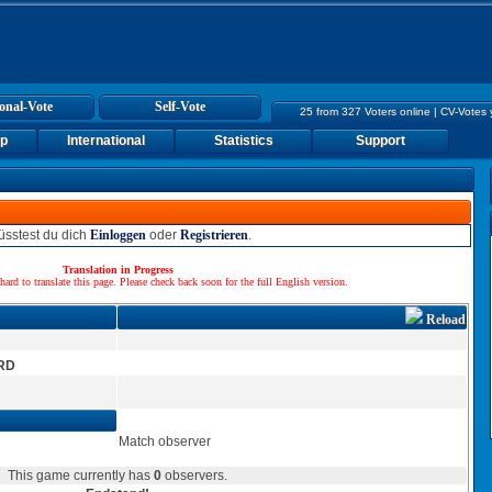
onal-Vote
Self-Vote
25 from 327 Voters online | CV-Votes
up
International
Statistics
Support
sstest du dich
Einloggen
oder
Registrieren
.
Translation in Progress
hard to translate this page. Please check back soon for the full English version.
Reload
RD
Match observer
This game currently has
0
observers.