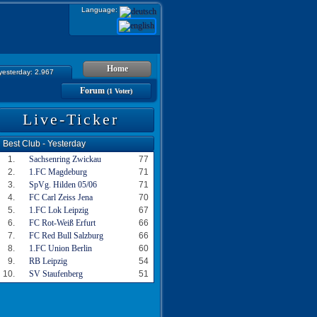
Language:
Home
 yesterday: 2.967
Forum
(1 Voter)
Live-Ticker
Best Club - Yesterday
1.
Sachsenring Zwickau
77
2.
1.FC Magdeburg
71
3.
SpVg. Hilden 05/06
71
4.
FC Carl Zeiss Jena
70
5.
1.FC Lok Leipzig
67
6.
FC Rot-Weiß Erfurt
66
7.
FC Red Bull Salzburg
66
8.
1.FC Union Berlin
60
9.
RB Leipzig
54
10.
SV Staufenberg
51