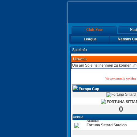
Club-Vote
Nati
League
Nations C
Spielinfo
Hinweis
Um am Spiel teilnehmen zu können, mü
We are currently working 
Europa Cup
FORTUNA SITTA
0
Venue
Stadium:
Fortuna Sittard Stadion