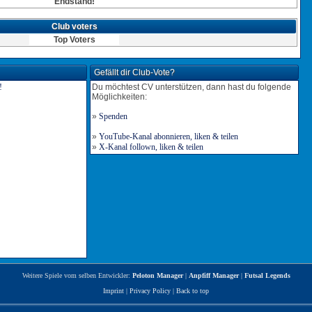
Endstand!
Club voters
Top Voters
Gefällt dir Club-Vote?
Du möchtest CV unterstützen, dann hast du folgende
Möglichkeiten:
»
Spenden
»
YouTube-Kanal abonnieren, liken & teilen
»
X-Kanal follown, liken & teilen
Weitere Spiele vom selben Entwickler:
Peloton Manager
|
Anpfiff Manager
|
Futsal Legends
Imprint
|
Privacy Policy
|
Back to top