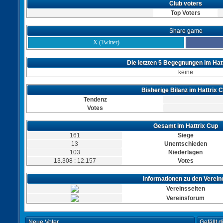
Club voters
Top Voters
Share game
X (Twitter)
Die letzten 5 Begegnungen im Hat
keine
Bisherige Bilanz im Hattrix 
Tendenz
Votes
Gesamt im Hattrix Cup
161
Siege
13
Unentschieden
103
Niederlagen
13.308 : 12.157
Votes
Informationen zu den Verein
Vereinsseiten
Vereinsforum
Neue Voter
Gefällt 