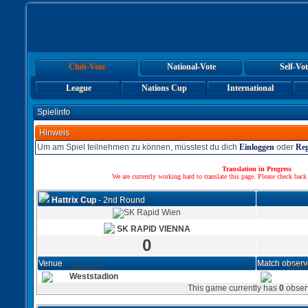
Club-Vote
National-Vote
Self-Vot
League
Nations Cup
International
Spielinfo
Hinweis
Um am Spiel teilnehmen zu können, müsstest du dich
Einloggen
oder
Reg
Translation in Progress
We are currently working hard to translate this page. Please check back
Hattrix Cup
- 2nd Round
SK RAPID VIENNA
0
Venue
Match observ
Stadium:
Matc
Weststadion
This game currently has
0
obser