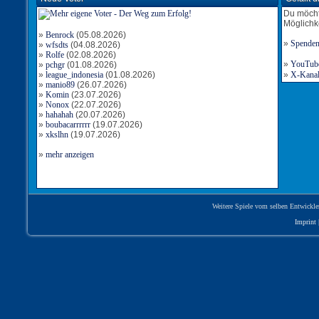
Du möcht
Möglichk
»
Benrock
(05.08.2026)
»
Spende
»
wfsdts
(04.08.2026)
»
Rolfe
(02.08.2026)
»
YouTube-
»
pchgr
(01.08.2026)
»
league_indonesia
(01.08.2026)
»
X-Kanal 
»
manio89
(26.07.2026)
»
Komin
(23.07.2026)
»
Nonox
(22.07.2026)
»
hahahah
(20.07.2026)
»
boubacarrrrrr
(19.07.2026)
»
xkslhn
(19.07.2026)
»
mehr anzeigen
Weitere Spiele vom selben Entwickle
Imprint