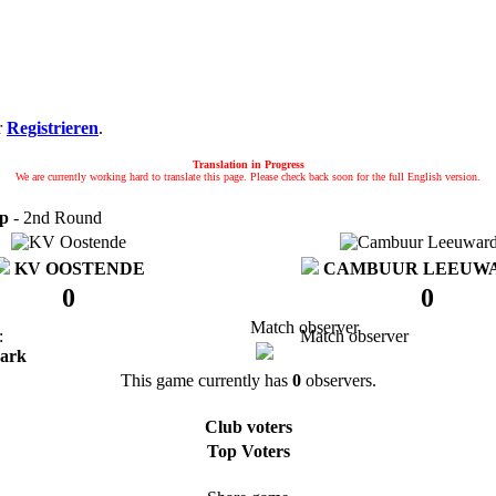
r
Registrieren
.
Translation in Progress
We are currently working hard to translate this page. Please check back soon for the full English version.
up
- 2nd Round
KV OOSTENDE
CAMBUUR LEEUW
0
0
Match observer
:
Match observer
park
This game currently has
0
observers.
Club voters
Top Voters