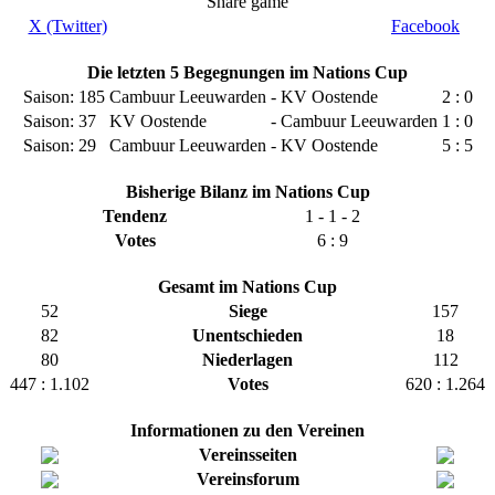
Share game
X (Twitter)
Facebook
Die letzten 5 Begegnungen im Nations Cup
Saison: 185
Cambuur Leeuwarden
-
KV Oostende
2
:
0
Saison: 37
KV Oostende
-
Cambuur Leeuwarden
1
:
0
Saison: 29
Cambuur Leeuwarden
-
KV Oostende
5
:
5
Bisherige Bilanz im Nations Cup
Tendenz
1 - 1 - 2
Votes
6 : 9
Gesamt im Nations Cup
52
Siege
157
82
Unentschieden
18
80
Niederlagen
112
447 : 1.102
Votes
620 : 1.264
Informationen zu den Vereinen
Vereinsseiten
Vereinsforum