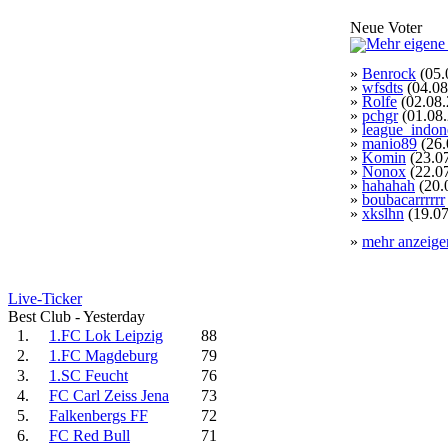
Neue Voter
»
Benrock
(05.
»
wfsdts
(04.08
»
Rolfe
(02.08.
»
pchgr
(01.08
»
league_indon
»
manio89
(26.
»
Komin
(23.0
»
Nonox
(22.0
»
hahahah
(20.
»
boubacarrrrrr
»
xkslhn
(19.07
»
mehr anzeige
Live-Ticker
Best Club - Yesterday
1.
1.FC Lok Leipzig
88
2.
1.FC Magdeburg
79
3.
1.SC Feucht
76
4.
FC Carl Zeiss Jena
73
5.
Falkenbergs FF
72
6.
FC Red Bull
71