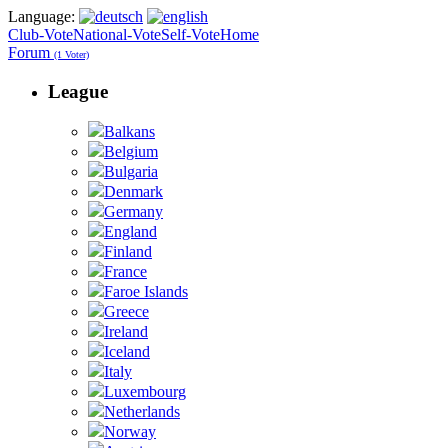
Language:
Club-Vote
National-Vote
Self-Vote
Home
Forum
(1 Voter)
League
Balkans
Belgium
Bulgaria
Denmark
Germany
England
Finland
France
Faroe Islands
Greece
Ireland
Iceland
Italy
Luxembourg
Netherlands
Norway