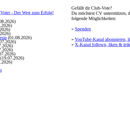
Gefällt dir Club-Vote?
Du möchtest CV unterstützen, d
folgende Möglichkeiten:
08.2026)
.2026)
»
Spenden
2026)
.2026)
esia
(01.08.2026)
»
YouTube-Kanal abonnieren, li
07.2026)
»
X-Kanal follown, liken & teil
7.2026)
7.2026)
07.2026)
(19.07.2026)
.2026)
n