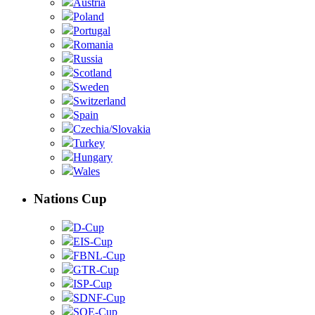
Austria
Poland
Portugal
Romania
Russia
Scotland
Sweden
Switzerland
Spain
Czechia/Slovakia
Turkey
Hungary
Wales
Nations Cup
D-Cup
EIS-Cup
FBNL-Cup
GTR-Cup
ISP-Cup
SDNF-Cup
SOE-Cup