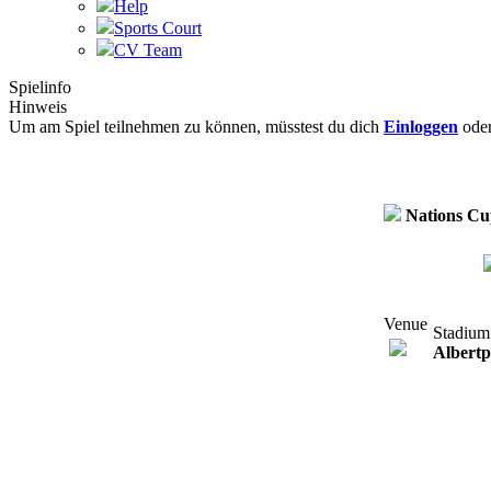
Help
Sports Court
CV Team
Spielinfo
Hinweis
Um am Spiel teilnehmen zu können, müsstest du dich
Einloggen
ode
Nations C
Venue
Stadium
Albert