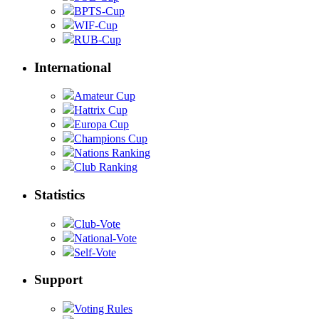
BPTS-Cup
WIF-Cup
RUB-Cup
International
Amateur Cup
Hattrix Cup
Europa Cup
Champions Cup
Nations Ranking
Club Ranking
Statistics
Club-Vote
National-Vote
Self-Vote
Support
Voting Rules