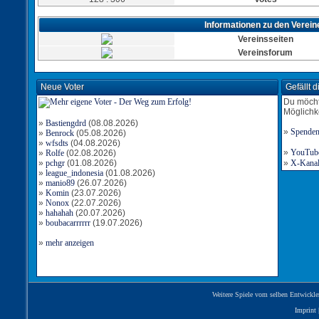
Informationen zu den Verein
Vereinsseiten
Vereinsforum
Neue Voter
Gefällt 
Du möcht
Möglichk
»
Bastiengdrd
(08.08.2026)
»
Spende
»
Benrock
(05.08.2026)
»
wfsdts
(04.08.2026)
»
YouTube-
»
Rolfe
(02.08.2026)
»
pchgr
(01.08.2026)
»
X-Kanal 
»
league_indonesia
(01.08.2026)
»
manio89
(26.07.2026)
»
Komin
(23.07.2026)
»
Nonox
(22.07.2026)
»
hahahah
(20.07.2026)
»
boubacarrrrrr
(19.07.2026)
»
mehr anzeigen
Weitere Spiele vom selben Entwickle
Imprint