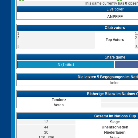
This game currently has
0
obser
Live ticker
ANPFIFF
Club voters
1.
1.
2.
2.
Top Voters
3.
3.
Share game
X (Twitter)
Die letzten 5 Begegnungen im Nat
keine
Bisherige Bilanz im Nations 
Tendenz
Votes
Gesamt im Nations Cup
12
Siege
44
Unentschieden
30
Niederlagen
128 : 306
Votes