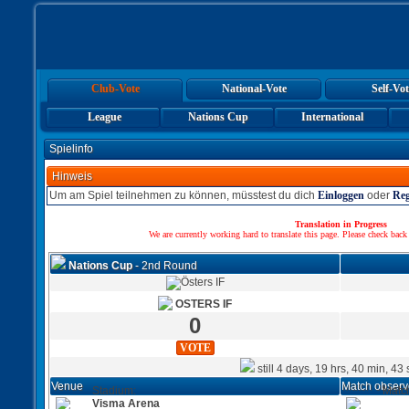
Club-Vote
National-Vote
Self-Vot
League
Nations Cup
International
Spielinfo
Hinweis
Um am Spiel teilnehmen zu können, müsstest du dich
Einloggen
oder
Reg
Translation in Progress
We are currently working hard to translate this page. Please check back
Nations Cup
- 2nd Round
OSTERS IF
0
VOTE
still 4 days, 19 hrs, 40 min, 43
Venue
Match observ
Stadium:
Matc
Visma Arena