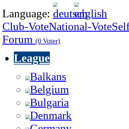
Language:
Club-Vote
National-Vote
Sel
Forum
(0 Voter)
League
Balkans
Belgium
Bulgaria
Denmark
Germany