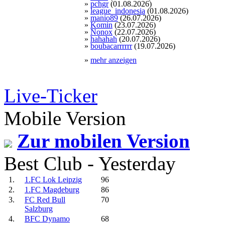
»
pchgr
(01.08.2026)
»
league_indonesia
(01.08.2026)
»
manio89
(26.07.2026)
»
Komin
(23.07.2026)
»
Nonox
(22.07.2026)
»
hahahah
(20.07.2026)
»
boubacarrrrrr
(19.07.2026)
»
mehr anzeigen
Live-Ticker
Mobile Version
Zur mobilen Version
Best Club - Yesterday
1.
1.FC Lok Leipzig
96
2.
1.FC Magdeburg
86
3.
FC Red Bull
70
Salzburg
4.
BFC Dynamo
68