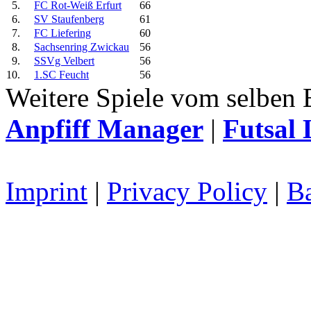
5.
FC Rot-Weiß Erfurt
66
6.
SV Staufenberg
61
7.
FC Liefering
60
8.
Sachsenring Zwickau
56
9.
SSVg Velbert
56
10.
1.SC Feucht
56
Weitere Spiele vom selben 
Anpfiff Manager
|
Futsal 
Imprint
|
Privacy Policy
|
Ba