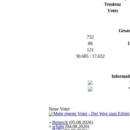
Tendenz
Votes
Gesam
752
88
U
121
30.685 : 17.632
Informat
Neue Voter
»
Benrock
(05.08.2026)
»
wfsdts
(04.08.2026)