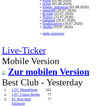
»
Rolfe
(02.08.2026)
»
pchgr
(01.08.2026)
»
league_indonesia
(01.08.2026)
»
manio89
(26.07.2026)
»
Komin
(23.07.2026)
»
Nonox
(22.07.2026)
»
hahahah
(20.07.2026)
»
boubacarrrrrr
(19.07.2026)
»
xkslhn
(19.07.2026)
»
mehr anzeigen
Live-Ticker
Mobile Version
Zur mobilen Version
Best Club - Yesterday
1.
1.FC Magdeburg
101
2.
1.FC Union Berlin
77
3.
FC Red Bull
77
Salzburg