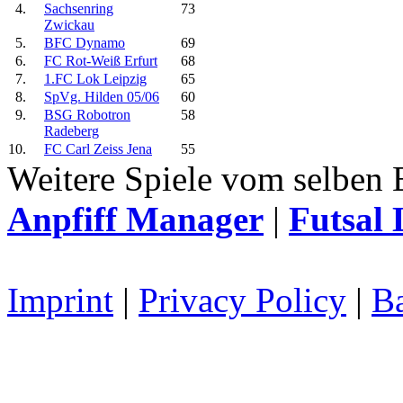
4.
Sachsenring
73
Zwickau
5.
BFC Dynamo
69
6.
FC Rot-Weiß Erfurt
68
7.
1.FC Lok Leipzig
65
8.
SpVg. Hilden 05/06
60
9.
BSG Robotron
58
Radeberg
10.
FC Carl Zeiss Jena
55
Weitere Spiele vom selben 
Anpfiff Manager
|
Futsal 
Imprint
|
Privacy Policy
|
Ba