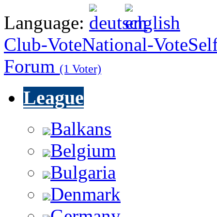
Language:
Club-Vote
National-Vote
Sel
Forum
(1 Voter)
League
Balkans
Belgium
Bulgaria
Denmark
Germany