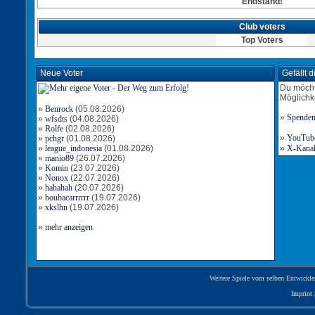
Endstand!
Club voters
Top Voters
Neue Voter
Gefällt 
Du möcht
Möglichk
»
Benrock
(05.08.2026)
»
Spende
»
wfsdts
(04.08.2026)
»
Rolfe
(02.08.2026)
»
YouTube-
»
pchgr
(01.08.2026)
»
league_indonesia
(01.08.2026)
»
X-Kanal 
»
manio89
(26.07.2026)
»
Komin
(23.07.2026)
»
Nonox
(22.07.2026)
»
hahahah
(20.07.2026)
»
boubacarrrrrr
(19.07.2026)
»
xkslhn
(19.07.2026)
»
mehr anzeigen
Weitere Spiele vom selben Entwickle
Imprint