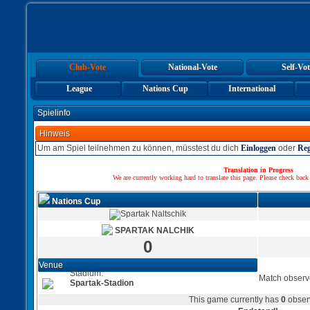
Club-Vote
National-Vote
Self-Vot
League
Nations Cup
International
Spielinfo
Hinweis
Um am Spiel teilnehmen zu können, müsstest du dich
Einloggen
oder
Reg
Translation in Progress
We are currently working hard to translate this page. Please check back
Nations Cup
SPARTAK NALCHIK
0
Venue
Stadium:
Match observ
Spartak-Stadion
This game currently has
0
obser