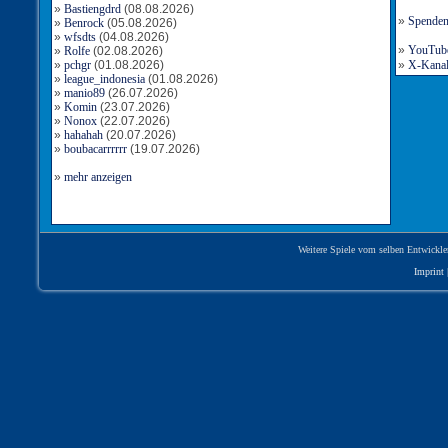
»
Bastiengdrd
(08.08.2026)
»
Spende
»
Benrock
(05.08.2026)
»
wfsdts
(04.08.2026)
»
YouTube-
»
Rolfe
(02.08.2026)
»
pchgr
(01.08.2026)
»
X-Kanal 
»
league_indonesia
(01.08.2026)
»
manio89
(26.07.2026)
»
Komin
(23.07.2026)
»
Nonox
(22.07.2026)
»
hahahah
(20.07.2026)
»
boubacarrrrrr
(19.07.2026)
»
mehr anzeigen
Weitere Spiele vom selben Entwickle
Imprint