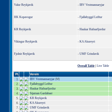
Valur Reykjavik
IBV Vestmannaeyjar
-
HK Kopavogur
Fjallabyggd Leiftur
-
KR Reykjavik
Haukar Hafnarfjordur
-
Vikingur Reykjavik
KA Akureyri
-
Fjolnir Reykjavik
UMF Grindavik
-
Overall Table
|
Live Table
Pl.
Verein
IBV Vestmannaeyjar
(M)
1.
Fjallabyggd Leiftur
2.
Haukar Hafnarfjordur
3.
Stjarnan Gardabaer
4.
KR Reykjavik
5.
KA Akureyri
6.
UMF Grindavik
7.