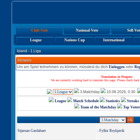
Club-Vote
National-Vote
Self-Vot
League
Nations Cup
International
Island - 1.Liga
Hinweis
Um am Spiel teilnehmen zu können, müsstest du dich
Einloggen
oder
Reg
Translation in Progress
We are currently working hard to translate this page. Please check back
3.Matchday
10.08.2026, 0:30
League
Match Schedule
Statistics
Streaks
Team of the Matchday
Top Voter
Stjarnan Gardabaer
Fylkir Reykjavik
-