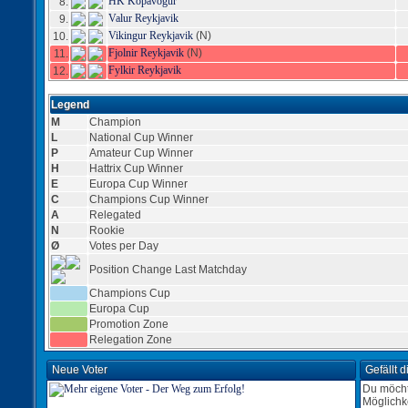
HK Kopavogur
8.
Valur Reykjavik
9.
Vikingur Reykjavik
(N)
10.
Fjolnir Reykjavik
(N)
11.
Fylkir Reykjavik
12.
Legend
M
Champion
L
National Cup Winner
P
Amateur Cup Winner
H
Hattrix Cup Winner
E
Europa Cup Winner
C
Champions Cup Winner
A
Relegated
N
Rookie
Ø
Votes per Day
Position Change Last Matchday
Champions Cup
Europa Cup
Promotion Zone
Relegation Zone
Neue Voter
Gefällt 
Du möcht
Möglichk