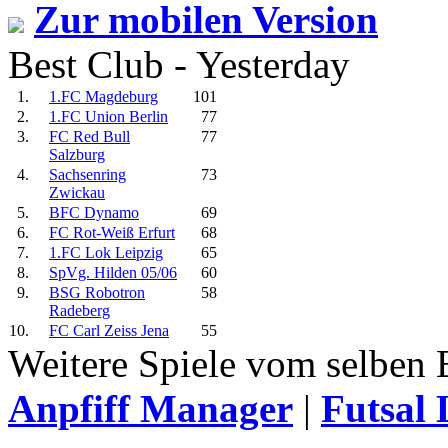
Zur mobilen Version
Best Club - Yesterday
1.
1.FC Magdeburg
101
2.
1.FC Union Berlin
77
3.
FC Red Bull
77
Salzburg
4.
Sachsenring
73
Zwickau
5.
BFC Dynamo
69
6.
FC Rot-Weiß Erfurt
68
7.
1.FC Lok Leipzig
65
8.
SpVg. Hilden 05/06
60
9.
BSG Robotron
58
Radeberg
10.
FC Carl Zeiss Jena
55
Weitere Spiele vom selben 
Anpfiff Manager
|
Futsal 