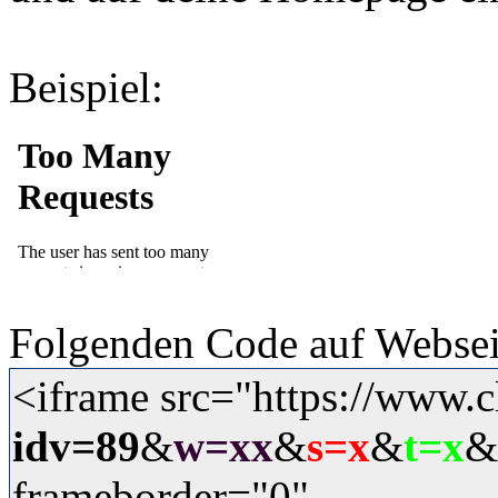
Beispiel:
Folgenden Code auf Websei
<iframe src="https://www.c
idv=89
&
w=xx
&
s=x
&
t=x
&
frameborder="0"