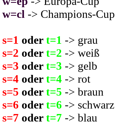
w=ep
-> Europa-Cup
w=cl
-> Champions-Cup
s=1
oder
t=1
-> grau
s=2
oder
t=2
-> weiß
s=3
oder
t=3
-> gelb
s=4
oder
t=4
-> rot
s=5
oder
t=5
-> braun
s=6
oder
t=6
-> schwarz
s=7
oder
t=7
-> blau