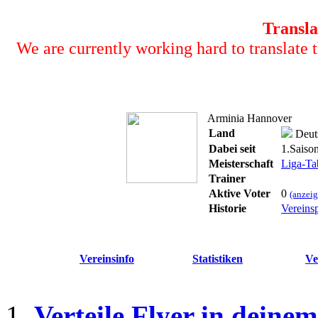
Transla
We are currently working hard to translate t
Arminia Hannover
Land
Deut
Dabei seit
1.Saiso
Meisterschaft
Liga-Ta
Trainer
Aktive Voter
0
(anzeig
Historie
Vereinsp
Vereinsinfo
Statistiken
Ve
1.
Verteile Flyer in deine