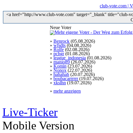
club-vote.com | 
<a href="http://www.club-vote.com" target="_blank" title="club-v
C
Neue Voter
»
Benrock
(05.08.2026)
»
wfsdts
(04.08.2026)
»
Rolfe
(02.08.2026)
»
pchgr
(01.08.2026)
»
league_indonesia
(01.08.2026)
»
manio89
(26.07.2026)
»
Komin
(23.07.2026)
»
Nonox
(22.07.2026)
»
hahahah
(20.07.2026)
»
boubacarrrrrr
(19.07.2026)
»
xkslhn
(19.07.2026)
»
mehr anzeigen
Live-Ticker
Mobile Version