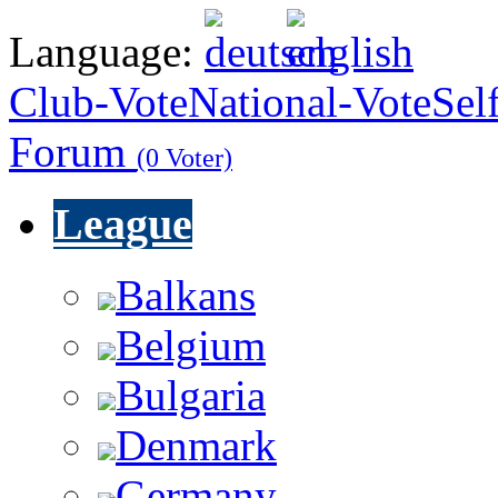
Language:
Club-Vote
National-Vote
Sel
Forum
(0 Voter)
League
Balkans
Belgium
Bulgaria
Denmark
Germany