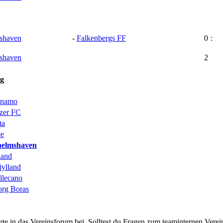
shaven
-
Falkenbergs FF
0
:
shaven
2
g
namo
zer FC
ta
ce
helmshaven
land
jylland
llecano
org Boras
 in das Vereinsforum bei. Solltest du Fragen zum teaminternen Verein