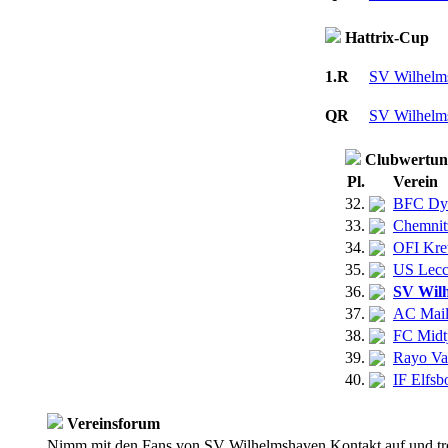
Hattrix-Cup
1.R
SV Wilhelm
QR
SV Wilhelm
Clubwertun
Pl.
Verein
32.
BFC Dy
33.
Chemnit
34.
OFI Kre
35.
US Lec
36.
SV Wil
37.
AC Mai
38.
FC Midt
39.
Rayo Va
40.
IF Elfsb
Vereinsforum
Nimm mit den Fans von SV Wilhelmshaven Kontakt auf und trete