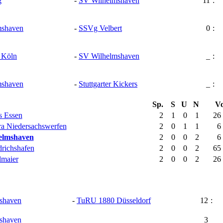
g
-
SV Wilhelmshaven
11
:
mshaven
-
SSVg Velbert
0
:
 Köln
-
SV Wilhelmshaven
_
:
mshaven
-
Stuttgarter Kickers
_
:
Sp.
S
U
N
Vo
s Essen
2
1
0
1
26
a Niedersachswerfen
2
0
1
1
6
elmshaven
2
0
0
2
6
drichshafen
2
0
0
2
65
maier
2
0
0
2
26
shaven
-
TuRU 1880 Düsseldorf
12
:
shaven
3