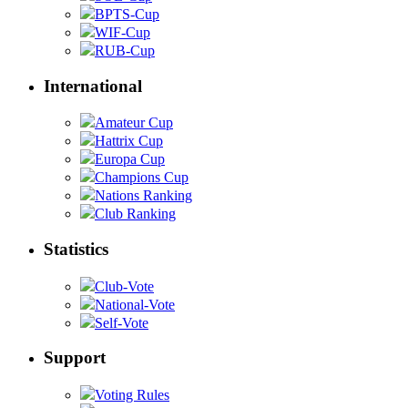
BPTS-Cup
WIF-Cup
RUB-Cup
International
Amateur Cup
Hattrix Cup
Europa Cup
Champions Cup
Nations Ranking
Club Ranking
Statistics
Club-Vote
National-Vote
Self-Vote
Support
Voting Rules