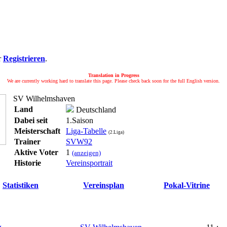
r
Registrieren
.
Translation in Progress
We are currently working hard to translate this page. Please check back soon for the full English version.
SV Wilhelmshaven
Land
Deutschland
Dabei seit
1.Saison
Meisterschaft
Liga-Tabelle
(2.Liga)
Trainer
SVW92
Aktive Voter
1
(anzeigen)
Historie
Vereinsportrait
Statistiken
Vereinsplan
Pokal-Vitrine