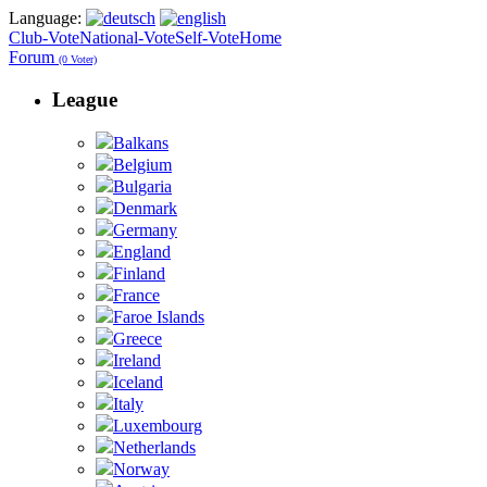
Language:
Club-Vote
National-Vote
Self-Vote
Home
Forum
(0 Voter)
League
Balkans
Belgium
Bulgaria
Denmark
Germany
England
Finland
France
Faroe Islands
Greece
Ireland
Iceland
Italy
Luxembourg
Netherlands
Norway