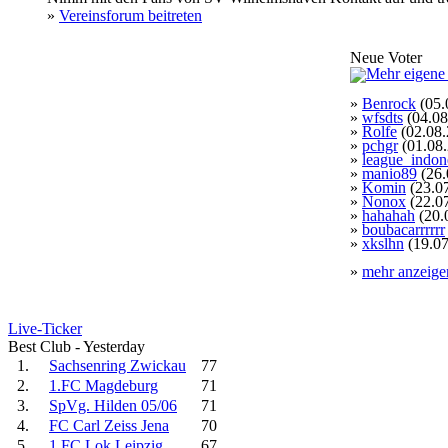
»
Vereinsforum beitreten
Neue Voter
»
Benrock
(05.
»
wfsdts
(04.08
»
Rolfe
(02.08.
»
pchgr
(01.08
»
league_indon
»
manio89
(26.
»
Komin
(23.0
»
Nonox
(22.0
»
hahahah
(20.
»
boubacarrrrrr
»
xkslhn
(19.07
»
mehr anzeige
Live-Ticker
Best Club - Yesterday
1.
Sachsenring Zwickau
77
2.
1.FC Magdeburg
71
3.
SpVg. Hilden 05/06
71
4.
FC Carl Zeiss Jena
70
5.
1.FC Lok Leipzig
67