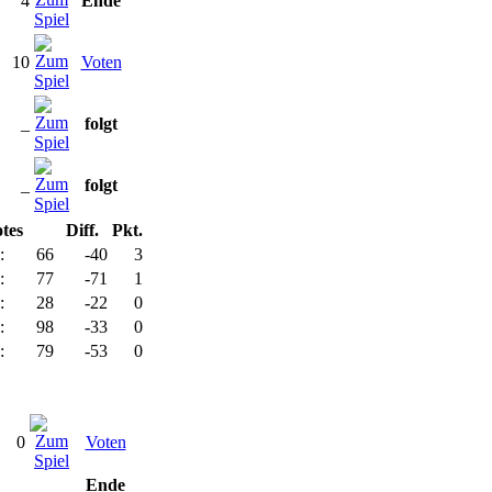
4
Ende
10
Voten
_
folgt
_
folgt
tes
Diff.
Pkt.
:
66
-40
3
:
77
-71
1
:
28
-22
0
:
98
-33
0
:
79
-53
0
0
Voten
Ende