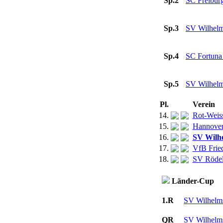
Sp.2
SC Freibur
Sp.3
SV Wilhel
Sp.4
SC Fortuna
Sp.5
SV Wilhel
Pl.
Verein
14.
Rot-Weis
15.
Hannover
16.
SV Wilh
17.
VfB Frie
18.
SV Rödel
Länder-Cup
1.R
SV Wilhelm
QR
SV Wilhelm