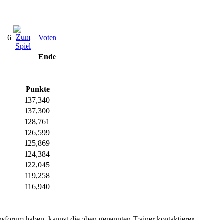
6
Voten
Ende
Punkte
137,340
137,300
128,761
126,599
125,869
124,384
122,045
119,258
116,940
sforum haben, kannst die oben genannten Trainer kontaktieren.