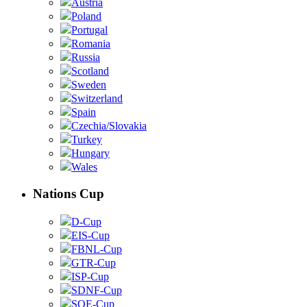
Austria
Poland
Portugal
Romania
Russia
Scotland
Sweden
Switzerland
Spain
Czechia/Slovakia
Turkey
Hungary
Wales
Nations Cup
D-Cup
EIS-Cup
FBNL-Cup
GTR-Cup
ISP-Cup
SDNF-Cup
SOE-Cup