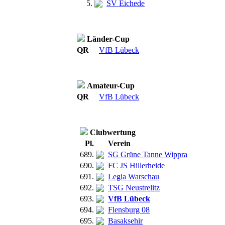
5.
SV Eichede
Länder-Cup
QR
VfB Lübeck
Amateur-Cup
QR
VfB Lübeck
Clubwertung
Pl.
Verein
689.
SG Grüne Tanne Wippra
690.
FC JS Hillerheide
691.
Legia Warschau
692.
TSG Neustrelitz
693.
VfB Lübeck
694.
Flensburg 08
695.
Basaksehir