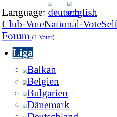
Language:
Club-Vote
National-Vote
Sel
Forum
(1 Voter)
Liga
Balkan
Belgien
Bulgarien
Dänemark
Deutschland