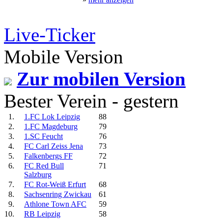
Live-Ticker
Mobile Version
Zur mobilen Version
Bester Verein - gestern
1.
1.FC Lok Leipzig
88
2.
1.FC Magdeburg
79
3.
1.SC Feucht
76
4.
FC Carl Zeiss Jena
73
5.
Falkenbergs FF
72
6.
FC Red Bull
71
Salzburg
7.
FC Rot-Weiß Erfurt
68
8.
Sachsenring Zwickau
61
9.
Athlone Town AFC
59
10.
RB Leipzig
58