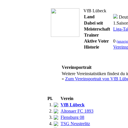
VfB Lübeck
Land
Deut
Dabei seit
1.Saiso
Meisterschaft
Liga-Ta
Trainer
Aktive Voter
0
(anzeig
Historie
Vereinsp
Vereinsportrait
Weitere Vereinstatistiken findest du 
»
Zum Vereinsportrait von VfB Lüb
Pl.
Verein
1.
VfB Lübeck
2.
Altonaer FC 1893
3.
Flensburg 08
4.
TSG Neustrelitz