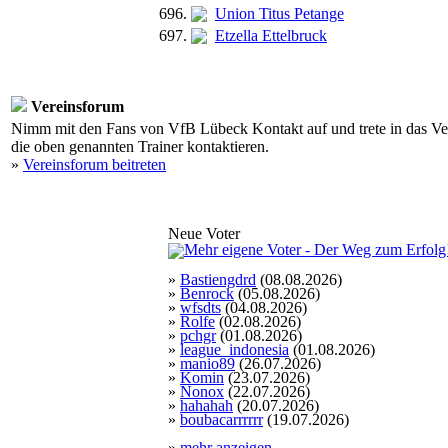
696.
Union Titus Petange
697.
Etzella Ettelbruck
Vereinsforum
Nimm mit den Fans von VfB Lübeck Kontakt auf und trete in das Ver
die oben genannten Trainer kontaktieren.
»
Vereinsforum beitreten
Neue Voter
»
Bastiengdrd
(08.08.2026)
»
Benrock
(05.08.2026)
»
wfsdts
(04.08.2026)
»
Rolfe
(02.08.2026)
»
pchgr
(01.08.2026)
»
league_indonesia
(01.08.2026)
»
manio89
(26.07.2026)
»
Komin
(23.07.2026)
»
Nonox
(22.07.2026)
»
hahahah
(20.07.2026)
»
boubacarrrrrr
(19.07.2026)
»
mehr anzeigen