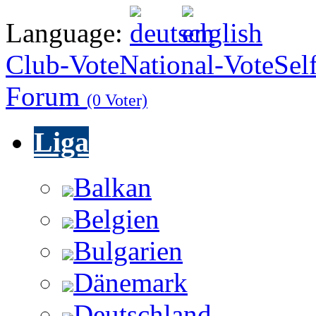
Language:
Club-Vote
National-Vote
Sel
Forum
(0 Voter)
Liga
Balkan
Belgien
Bulgarien
Dänemark
Deutschland