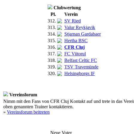
Clubwertung
Pl.
Verein
312.
SV Ried
313.
Valur Reykjavik
314.
Stjarnan Gardabaer
315.
Hertha BSC
316.
CFR Cluj
317.
FC Viitorul
318.
Belfast Celtic FC
319.
TSV Travemünde
320.
Helsingborgs IF
Vereinsforum
Nimm mit den Fans von CFR Cluj Kontakt auf und trete in das Verein
oben genannten Trainer kontaktieren.
»
Vereinsforum beitreten
Neue Voter