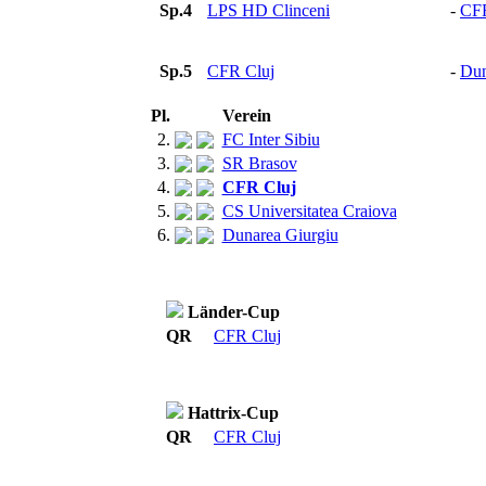
Sp.4
LPS HD Clinceni
-
CFR
Sp.5
CFR Cluj
-
Dun
Pl.
Verein
2.
FC Inter Sibiu
3.
SR Brasov
4.
CFR Cluj
5.
CS Universitatea Craiova
6.
Dunarea Giurgiu
Länder-Cup
QR
CFR Cluj
Hattrix-Cup
QR
CFR Cluj