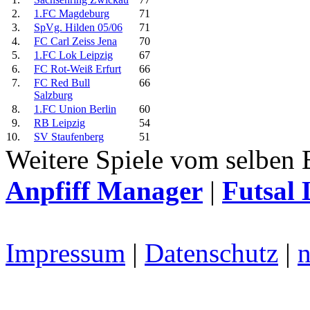
2.
1.FC Magdeburg
71
3.
SpVg. Hilden 05/06
71
4.
FC Carl Zeiss Jena
70
5.
1.FC Lok Leipzig
67
6.
FC Rot-Weiß Erfurt
66
7.
FC Red Bull
66
Salzburg
8.
1.FC Union Berlin
60
9.
RB Leipzig
54
10.
SV Staufenberg
51
Weitere Spiele vom selben 
Anpfiff Manager
|
Futsal 
Impressum
|
Datenschutz
|
n