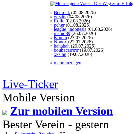
»
Benrock
(05.08.2026)
»
wfsdts
(04.08.2026)
»
Rolfe
(02.08.2026)
»
pchgr
(01.08.2026)
»
league_indonesia
(01.08.2026)
»
manio89
(26.07.2026)
»
Komin
(23.07.2026)
»
Nonox
(22.07.2026)
»
hahahah
(20.07.2026)
»
boubacarrrrrr
(19.07.2026)
»
xkslhn
(19.07.2026)
»
mehr anzeigen
Live-Ticker
Mobile Version
Zur mobilen Version
Bester Verein - gestern
1.
Sachsenring Zwickau
77