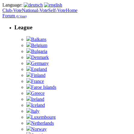
Language:
Club-Vote
National-Vote
Self-Vote
Home
Forum
(0 Voter)
League
Balkans
Belgium
Bulgaria
Denmark
Germany
England
Finland
France
Faroe Islands
Greece
Ireland
Iceland
Italy
Luxembourg
Netherlands
Norway