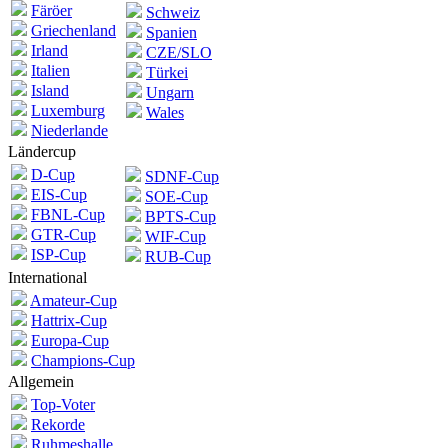
Färöer
Schweiz
Griechenland
Spanien
Irland
CZE/SLO
Italien
Türkei
Island
Ungarn
Luxemburg
Wales
Niederlande
Ländercup
D-Cup
SDNF-Cup
EIS-Cup
SOE-Cup
FBNL-Cup
BPTS-Cup
GTR-Cup
WIF-Cup
ISP-Cup
RUB-Cup
International
Amateur-Cup
Hattrix-Cup
Europa-Cup
Champions-Cup
Allgemein
Top-Voter
Rekorde
Ruhmeshalle