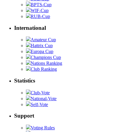
BPTS-Cup
WIF-Cup
RUB-Cup
International
Amateur Cup
Hattrix Cup
Europa Cup
Champions Cup
Nations Ranking
Club Ranking
Statistics
Club-Vote
National-Vote
Self-Vote
Support
Voting Rules