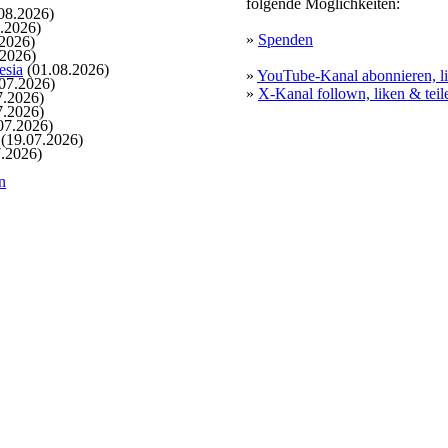
folgende Möglichkeiten:
08.2026)
.2026)
»
Spenden
2026)
.2026)
esia
(01.08.2026)
»
YouTube-Kanal abonnieren, li
07.2026)
»
X-Kanal follown, liken & teil
7.2026)
7.2026)
07.2026)
(19.07.2026)
.2026)
n