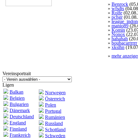
»
Benrock
(05.
»
wfsdts
(04.08
»
Rolfe
(02.08.
»
pchgr
(01.08
»
league_indon
»
manio89
(26.
»
Komin
(23.0
»
Nonox
(22.0
»
hahahah
(20.
»
boubacarrrrrr
»
xkslhn
(19.07
»
mehr anzeige
Vereinsportrait
Ligen
Balkan
Norwegen
Belgien
Österreich
Bulgarien
Polen
Dänemark
Portugal
Deutschland
Rumänien
England
Russland
Finnland
Schottland
Frankreich
Schweden