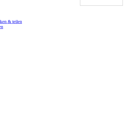
ken & teilen
en