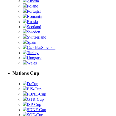
Austria
Poland
Portugal
Romania
Russia
Scotland
Sweden
Switzerland
Spain
Czechia/Slovakia
Turkey
Hungary
Wales
Nations Cup
D-Cup
EIS-Cup
FBNL-Cup
GTR-Cup
ISP-Cup
SDNF-Cup
SOE-Cup