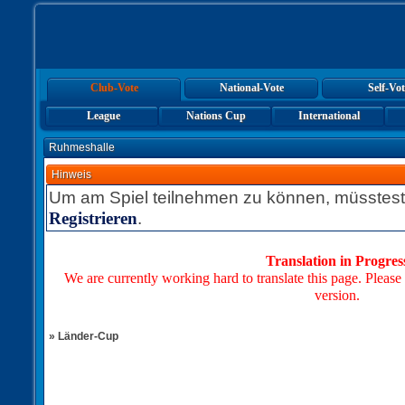
Club-Vote
National-Vote
Self-Vot
League
Nations Cup
International
Ruhmeshalle
Hinweis
Um am Spiel teilnehmen zu können, müsstest
.
Registrieren
Translation in Progres
We are currently working hard to translate this page. Please
version.
» Länder-Cup