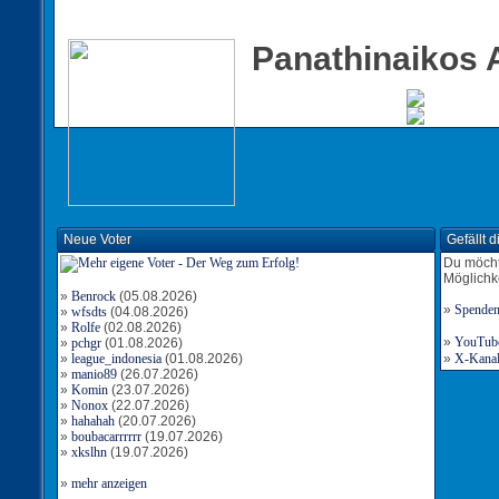
Panathinaikos 
Neue Voter
Gefällt 
Du möcht
Möglichk
»
Benrock
(05.08.2026)
»
Spende
»
wfsdts
(04.08.2026)
»
Rolfe
(02.08.2026)
»
YouTube-
»
pchgr
(01.08.2026)
»
league_indonesia
(01.08.2026)
»
X-Kanal 
»
manio89
(26.07.2026)
»
Komin
(23.07.2026)
»
Nonox
(22.07.2026)
»
hahahah
(20.07.2026)
»
boubacarrrrrr
(19.07.2026)
»
xkslhn
(19.07.2026)
»
mehr anzeigen