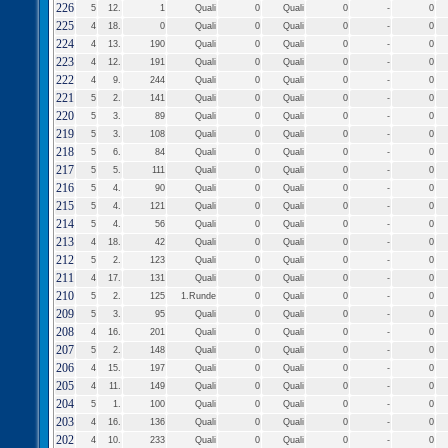
226
5
12.
1
Quali
0
Quali
0
-
0
225
4
18.
0
Quali
0
Quali
0
-
0
224
4
13.
190
Quali
0
Quali
0
-
0
223
4
12.
191
Quali
0
Quali
0
-
0
222
4
9.
244
Quali
0
Quali
0
-
0
221
5
2.
141
Quali
0
Quali
0
-
0
220
5
3.
89
Quali
0
Quali
0
-
0
219
5
3.
108
Quali
0
Quali
0
-
0
218
5
6.
84
Quali
0
Quali
0
-
0
217
5
5.
111
Quali
0
Quali
0
-
0
216
5
4.
90
Quali
0
Quali
0
-
0
215
5
4.
121
Quali
0
Quali
0
-
0
214
5
4.
56
Quali
0
Quali
0
-
0
213
4
18.
42
Quali
0
Quali
0
-
0
212
5
2.
123
Quali
0
Quali
0
-
0
211
4
17.
131
Quali
0
Quali
0
-
0
210
5
2.
125
1.Runde
0
Quali
0
-
0
209
5
3.
95
Quali
0
Quali
0
-
0
208
4
16.
201
Quali
0
Quali
0
-
0
207
5
2.
148
Quali
0
Quali
0
-
0
206
4
15.
197
Quali
0
Quali
0
-
0
205
4
11.
149
Quali
0
Quali
0
-
0
204
5
1.
100
Quali
0
Quali
0
-
0
203
4
16.
136
Quali
0
Quali
0
-
0
202
4
10.
233
Quali
0
Quali
0
-
0