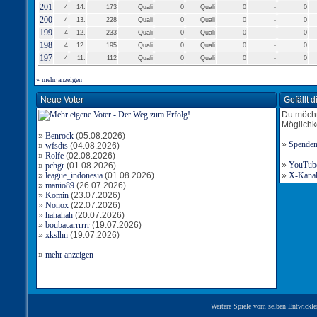
201
4
14.
173
Quali
0
Quali
0
-
0
200
4
13.
228
Quali
0
Quali
0
-
0
199
4
12.
233
Quali
0
Quali
0
-
0
198
4
12.
195
Quali
0
Quali
0
-
0
197
4
11.
112
Quali
0
Quali
0
-
0
» mehr anzeigen
Neue Voter
Gefällt 
Du möcht
Möglichk
»
Benrock
(05.08.2026)
»
Spende
»
wfsdts
(04.08.2026)
»
Rolfe
(02.08.2026)
»
YouTube-
»
pchgr
(01.08.2026)
»
league_indonesia
(01.08.2026)
»
X-Kanal 
»
manio89
(26.07.2026)
»
Komin
(23.07.2026)
»
Nonox
(22.07.2026)
»
hahahah
(20.07.2026)
»
boubacarrrrrr
(19.07.2026)
»
xkslhn
(19.07.2026)
»
mehr anzeigen
Weitere Spiele vom selben Entwickle