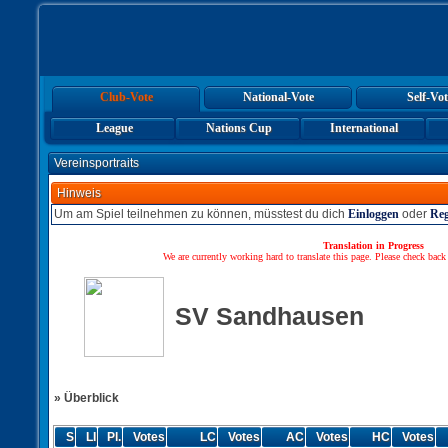
Club-Vote
National-Vote
Self-Vot
League
Nations Cup
International
Vereinsportraits
Hinweis
Um am Spiel teilnehmen zu können, müsstest du dich
Einloggen
oder
Reg
Translation in Progress
We are currently working hard to translate this page. Please check back
SV Sandhausen
» Überblick
S
LI
Pl.
Votes
LC
Votes
AC
Votes
HC
Votes