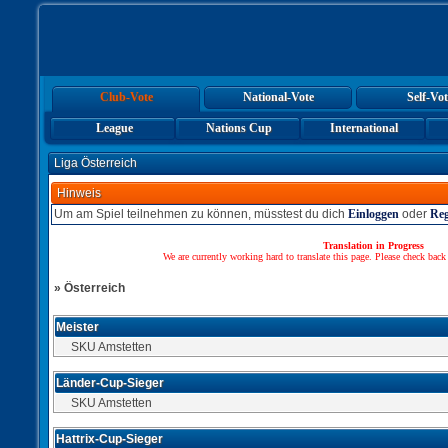
Club-Vote
National-Vote
Self-Vot
League
Nations Cup
International
Liga Österreich
Hinweis
Um am Spiel teilnehmen zu können, müsstest du dich
Einloggen
oder
Reg
Translation in Progress
We are currently working hard to translate this page. Please check back
» Österreich
Meister
SKU Amstetten
Länder-Cup-Sieger
SKU Amstetten
Hattrix-Cup-Sieger