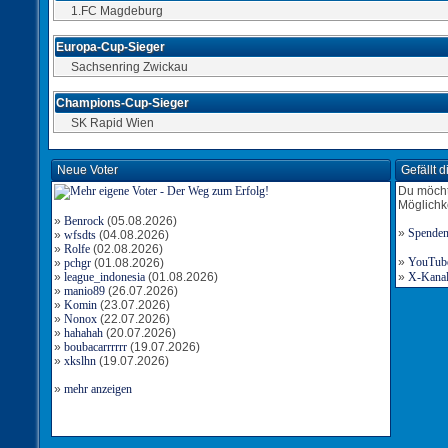
1.FC Magdeburg
Europa-Cup-Sieger
Sachsenring Zwickau
Champions-Cup-Sieger
SK Rapid Wien
Neue Voter
Gefällt 
Du möcht
Möglichk
»
Benrock
(05.08.2026)
»
Spende
»
wfsdts
(04.08.2026)
»
Rolfe
(02.08.2026)
»
YouTube-
»
pchgr
(01.08.2026)
»
league_indonesia
(01.08.2026)
»
X-Kanal 
»
manio89
(26.07.2026)
»
Komin
(23.07.2026)
»
Nonox
(22.07.2026)
»
hahahah
(20.07.2026)
»
boubacarrrrrr
(19.07.2026)
»
xkslhn
(19.07.2026)
»
mehr anzeigen