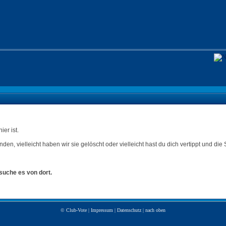
er ist.
nden, vielleicht haben wir sie gelöscht oder vielleicht hast du dich vertippt und die 
suche es von dort.
©
Club-Vote
|
Impressum
|
Datenschutz
|
nach oben